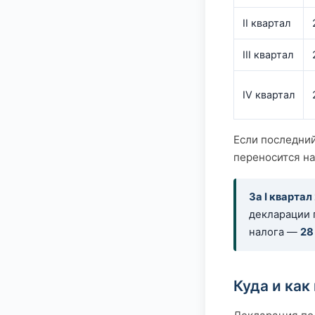
II квартал
III квартал
IV квартал
Если последний
переносится на
За I квартал
декларации 
налога —
28
Куда и как