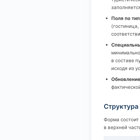
заполняется
Поля по ти
(гостиница, 
соответств
Специальны
минимально
в составе п
исходя из 
Обновление
фактической
Структура
Форма состоит 
в верхней част