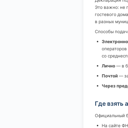
Декларация по
Это важно: не 
гостевого дома
в разных муниц
Способы подач
Электронно
операторов 
со среднесп
Лично
— в б
Почтой
— за
Через пред
Где взять 
Официальный б
На сайте ФН