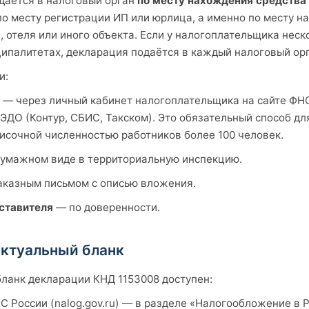
даётся в налоговый орган
по месту нахождения средств
по месту регистрации ИП или юрлица, а именно по месту 
, отеля или иного объекта. Если у налогоплательщика неск
ипалитетах, декларация подаётся в каждый налоговый орг
и:
— через личный кабинет налогоплательщика на сайте ФНС
ЭДО (Контур, СБИС, Такском). Это обязательный способ дл
исочной численностью работников более 100 человек.
умажном виде в территориальную инспекцию.
казным письмом с описью вложения.
ставителя
— по доверенности.
актуальный бланк
ланк декларации КНД 1153008 доступен:
С России (nalog.gov.ru) — в разделе «Налогообложение в 