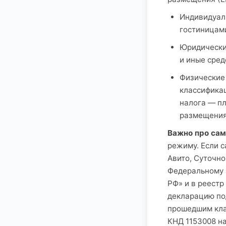
Индивидуал
гостиницами
Юридические
и иные сре
Физические 
классификац
налога — п
размещения
Важно про сам
режиму. Если 
Авито, Суточно
Федеральному з
РФ» и в реестр
декларацию по
прошедшим кла
КНД 1153008 н