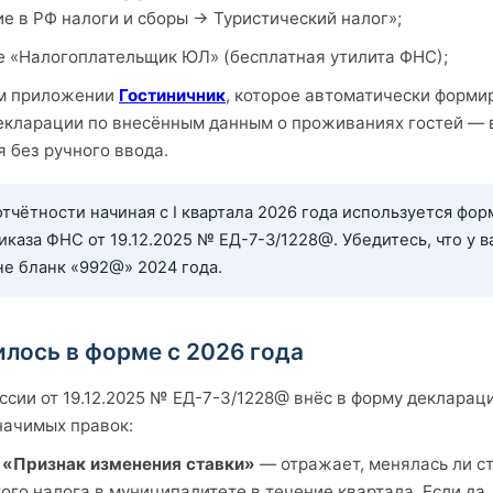
 в РФ налоги и сборы → Туристический налог»;
е «Налогоплательщик ЮЛ» (бесплатная утилита ФНС);
м приложении
Гостиничник
, которое автоматически форми
екларации по внесённым данным о проживаниях гостей — 
 без ручного ввода.
тчётности начиная с I квартала 2026 года используется фор
каза ФНС от 19.12.2025 № ЕД-7-3/1228@. Убедитесь, что у в
не бланк «992@» 2024 года.
лось в форме с 2026 года
сии от 19.12.2025 № ЕД-7-3/1228@ внёс в форму декларац
начимых правок:
 «Признак изменения ставки»
— отражает, менялась ли с
ого налога в муниципалитете в течение квартала. Если да,