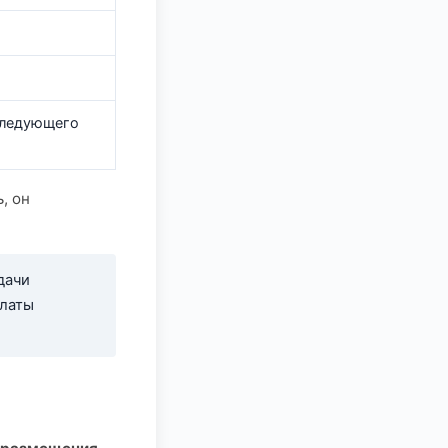
следующего
, он
дачи
платы