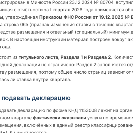
истрирован в Минюсте России 23.12.2024 № 80704, вступил
ачиная с отчётности за I квартал 2026 года применяется о
ы, утверждённая
Приказом ФНС России от 19.12.2025 №
а строка 065 (признак изменения ставки в течение кварта
средства размещения и отдельный (специальный) минимум 
вок. В настоящей инструкции материал построен вокруг а
года.
стоит из
титульного листа, Раздела 1 и Раздела 2
. Количес
дной декларации не ограничено: Раздел 2 заполняется от
ву размещения, поэтому общее число страниц зависит от 
ялась ли ставка внутри квартала.
н подавать декларацию
одавать декларацию по форме КНД 1153008 лежит на орган
ётном квартале
фактически оказывали
услуги по временн
азмещения, включённых в единый реестр классифицирован
Н). К ним относятся: