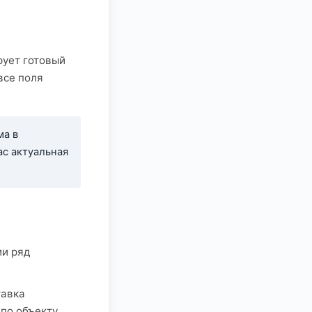
рует готовый
все поля
ма в
ас актуальная
ии ряд
тавка
 по объекту