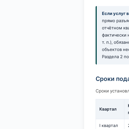
Если услуг 
прямо разъя
отчётном кв
фактически 
т. п.), обяз
объектов не
Раздела 2 п
Сроки под
Сроки установл
Квартал
I квартал