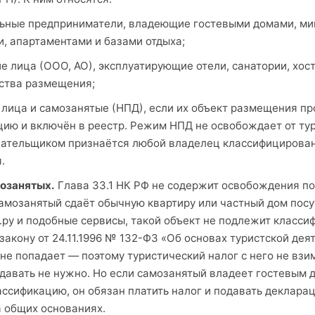
ьные предприниматели, владеющие гостевыми домами, ми
, апартаментами и базами отдыха;
 лица (ООО, АО), эксплуатирующие отели, санатории, хос
дства размещения;
лица и самозанятые (НПД), если их объект размещения п
ию и включён в реестр. Режим НПД не освобождает от ту
лательщиком признаётся любой владелец классифицирован
.
озанятых.
Глава 33.1 НК РФ не содержит освобождения п
самозанятый сдаёт обычную квартиру или частный дом посу
.ру и подобные сервисы, такой объект не подлежит класси
акону от 24.11.1996 № 132-ФЗ «Об основах туристской дея
 не попадает — поэтому туристический налог с него не взи
давать не нужно. Но если самозанятый владеет гостевым 
ссификацию, он обязан платить налог и подавать деклара
а общих основаниях.