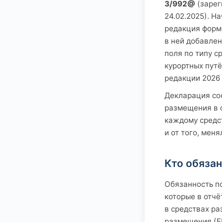
3/992@
(зарег
24.02.2025). Н
редакция форм
в ней добавлен
поля по типу 
курортных путё
редакции 2026 
Декларация со
размещения в о
каждому средст
и от того, мен
Кто обяза
Обязанность п
которые в отч
в средствах р
размещения (ЕР