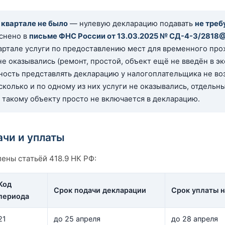
в квартале не было
— нулевую декларацию подавать
не треб
снено в
письме ФНС России от 13.03.2025 № СД-4-3/2818
артале услуги по предоставлению мест для временного пр
не оказывались (ремонт, простой, объект ещё не введён в э
анность представлять декларацию у налогоплательщика не во
сколько и по одному из них услуги не оказывались, отдельн
о такому объекту просто не включается в декларацию.
ачи и уплаты
ены статьёй 418.9 НК РФ:
Код
Срок подачи декларации
Срок уплаты н
периода
21
до 25 апреля
до 28 апреля