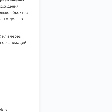
а размещения
.
нахождения
олько объектов
ан отдельно.
 или через
я организаций
РФ →