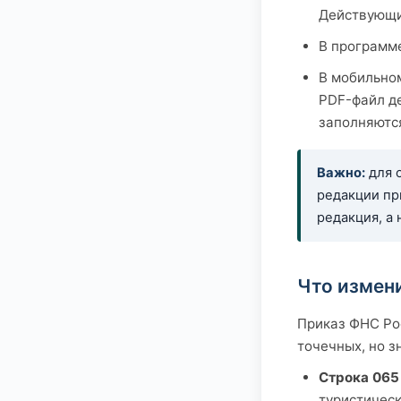
Действующие
В программ
В мобильно
PDF-файл д
заполняются
Важно:
для о
редакции при
редакция, а 
Что измени
Приказ ФНС Рос
точечных, но з
Строка 065
туристическ