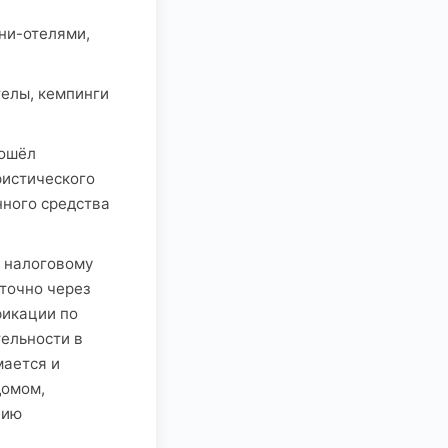
ни-отелями,
телы, кемпинги
рошёл
ристического
ного средства
о налоговому
точно через
фикации по
тельности в
мается и
домом,
цию