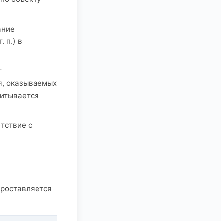
ание
 п.) в
т
я, оказываемых
читывается
тствие с
проставляется