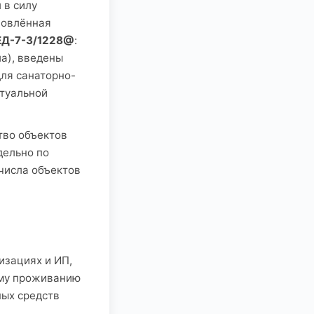
 в силу
бновлённая
 ЕД-7-3/1228@
:
ла), введены
для санаторно-
ктуальной
тво объектов
дельно по
числа объектов
изациях и ИП,
ому проживанию
ных средств