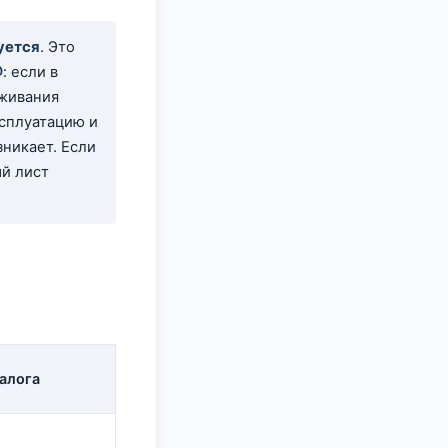
уется
. Это
@
: если в
оживания
ксплуатацию и
зникает. Если
ый лист
алога