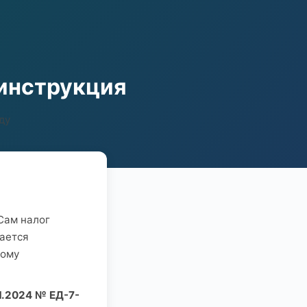
инструкция
ду
Сам налог
вается
ному
1.2024 № ЕД-7-